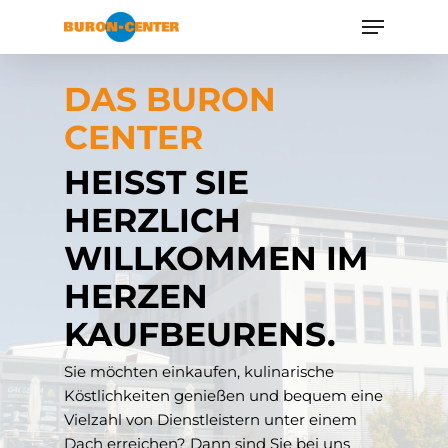
DAS BURON
CENTER
HEISST SIE H
ERZLICH W
ILLKOMMEN IM H
ERZEN K
AUFBEURENS.
Sie möchten einkaufen, kulinarische
Köstlichkeiten genießen und bequem eine
Vielzahl von Dienstleistern unter einem
Dach erreichen? Dann sind Sie bei uns