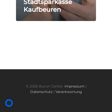
Stadtsparkasse
News
Kaufbeuren
Kontakt
© 2026 Buron Center.
Impressum
|
Datenschutz
|
Verantwortung