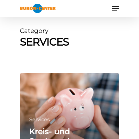
Category
SERVICES
Das Buron Cente
Geschäfte
Services
Kreis- und
Mietobjekte